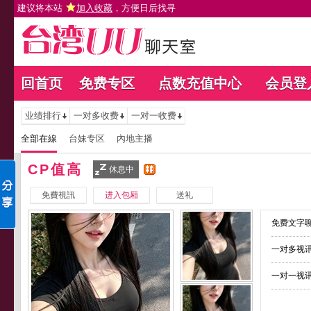
建议将本站
加入收藏
，方便日后找寻
回首页
免费专区
点数充值中心
会员登
业绩排行
一对多收费
一对一收费
全部在線
台妹专区
內地主播
CP值高
休息中
免費視訊
进入包厢
送礼
免费文字聊
一对多视讯
一对一视讯